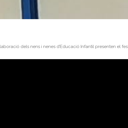
·laboració dels nens i nenes d’Educació Infantil presenten el fe