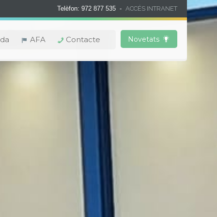
Telèfon: 972 877 535 -
ACCÉS INTRANET
da
AFA
Contacte
Novetats