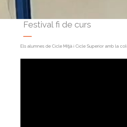
Festival fi de curs
Els alumnes de Cicle Mitjà i Cicle Superior amb la col