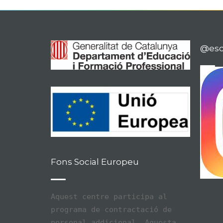
@esco
Fons Social Europeu
Aquest centre participa al
programa de contractació de
personal addicional. Aquesta