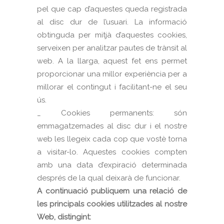
pel que cap d’aquestes queda registrada
al disc dur de l’usuari. La informació
obtinguda per mitjà d’aquestes cookies,
serveixen per analitzar pautes de trànsit al
web. A la llarga, aquest fet ens permet
proporcionar una millor experiència per a
millorar el contingut i facilitant-ne el seu
ús.
_ Cookies permanents: són
emmagatzemades al disc dur i el nostre
web les llegeix cada cop que vostè torna
a visitar-lo. Aquestes cookies compten
amb una data d’expiració determinada
després de la qual deixarà de funcionar.
A continuació publiquem una relació de
les principals cookies utilitzades al nostre
Web, distingint: