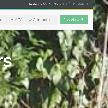
Telèfon: 972 877 535 -
ACCÉS INTRANET
da
AFA
Contacte
Novetats
rs