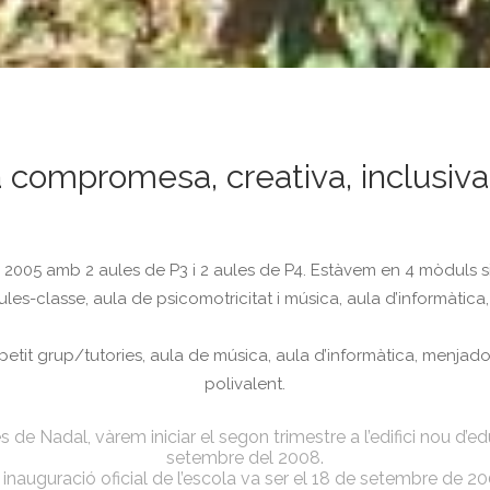
 compromesa, creativa, inclusiva 
2005 amb 2 aules de P3 i 2 aules de P4. Estàvem en 4 mòduls situ
aules-classe, aula de psicomotricitat i música, aula d’informàtica,
e petit grup/tutories, aula de música, aula d’informàtica, menjad
polivalent.
 Nadal, vàrem iniciar el segon trimestre a l’edifici nou d’educa
setembre del 2008.
 inauguració oficial de l’escola va ser el 18 de setembre de 20