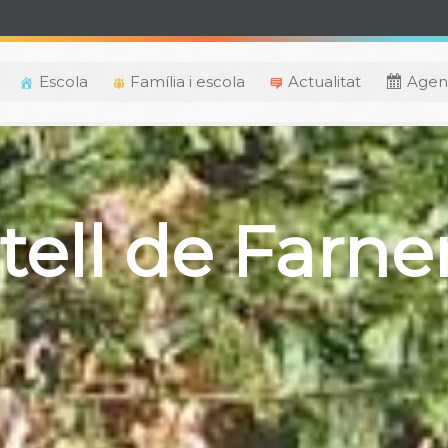
Escola
Família i escola
Actualitat
Agen
tell de Farne