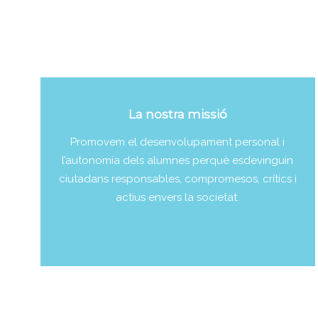
La nostra missió
Promovem el desenvolupament personal i
l’autonomia dels alumnes perquè esdevinguin
ciutadans responsables, compromesos, crítics i
actius envers la societat.