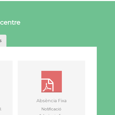
 centre
s
Absència Fixa
l
Notificació