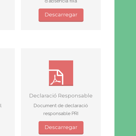
d'absència fixa
Descarregar
Declaració Responsable
l
Document de declaració
responsable PRI
Descarregar