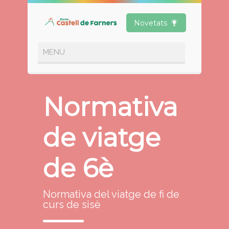
Novetats
Normativa
de viatge
de 6è
Normativa del viatge de fi de
curs de sisè