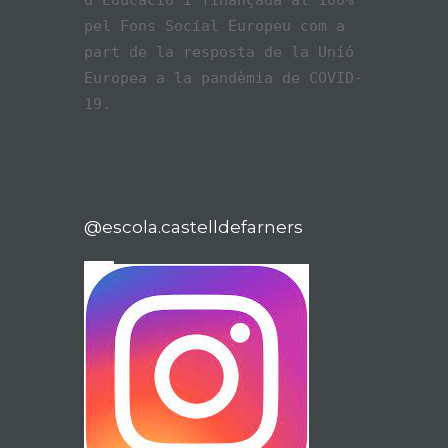
d’Educació i finançada al 100%
pel Fons Social Europeu com a
part de la resposta de la Unió
Europea a la pandèmia de COVID-
19.
@escola.castelldefarners