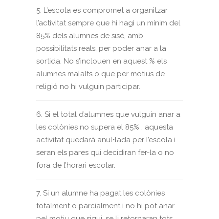
5. L’escola es compromet a organitzar
l’activitat sempre que hi hagi un mínim del
85% dels alumnes de sisè, amb
possibilitats reals, per poder anar a la
sortida. No s’inclouen en aquest % els
alumnes malalts o que per motius de
religió no hi vulguin participar.
6. Si el total d’alumnes que vulguin anar a
les colònies no supera el 85% , aquesta
activitat quedarà anul•lada per l’escola i
seran els pares qui decidiran fer-la o no
fora de l’horari escolar.
7. Si un alumne ha pagat les colònies
totalment o parcialment i no hi pot anar
pel motiu que sigui, se li retornaran tots