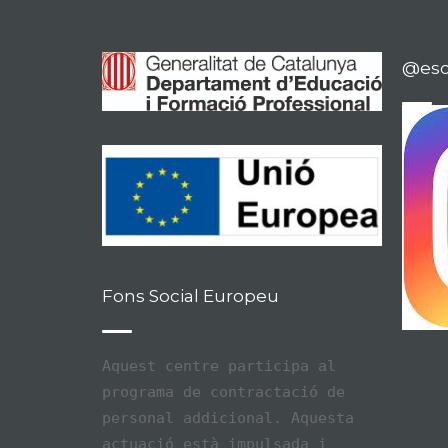
@esco
Fons Social Europeu
Aquest centre participa al
programa de contractació de
personal addicional. Aquesta
actuació està impulsada i