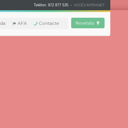
Telèfon: 972 877 535 -
ACCÉS INTRANET
da
AFA
Contacte
Novetats