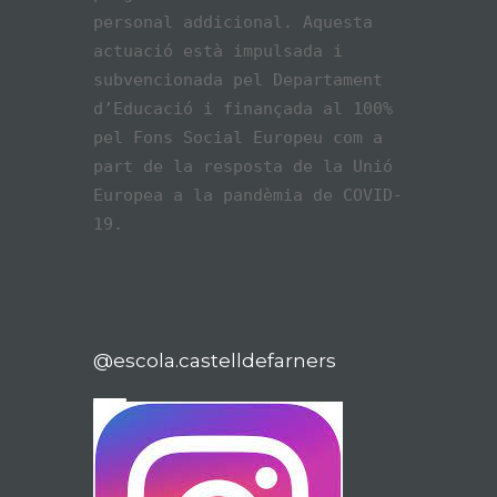
personal addicional. Aquesta
actuació està impulsada i
subvencionada pel Departament
d’Educació i finançada al 100%
pel Fons Social Europeu com a
part de la resposta de la Unió
Europea a la pandèmia de COVID-
19.
@escola.castelldefarners