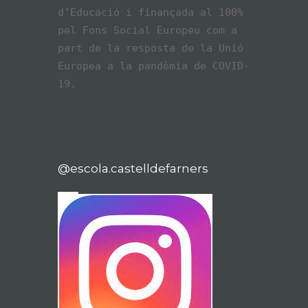
d’Educació i finançada al 100%
pel Fons Social Europeu com a
part de la resposta de la Unió
Europea a la pandèmia de COVID-
19.
@escola.castelldefarners