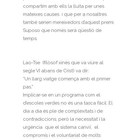
compartim amb ells la lluita per unes
mateixes causes i que per a nosaltres
també serien mereixedors d’aquest premi.
Suposo que només serà qüestió de
temps.
Lao-Tse (filòsof xinès que va viure al
segle VI abans de Crist) va dir:
“Un llarg viatge comença amb el primer
pas.”
Implicar-se en un programa com el
d’escoles verdes no és una tasca fàcil. El
dia a dia és ple de complexitats i de
contradiccions, però la necessitat i la
urgència que el sistema canviï, el
compromís i el voluntariat de molts