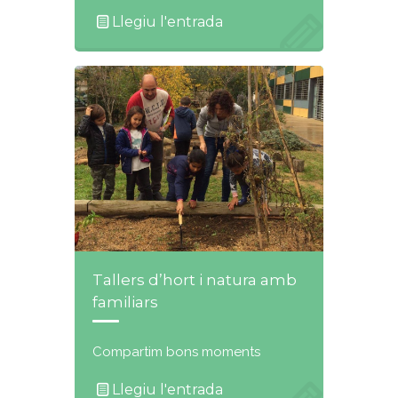
Llegiu l'entrada
Tallers d’hort i natura amb
familiars
Compartim bons moments
Llegiu l'entrada