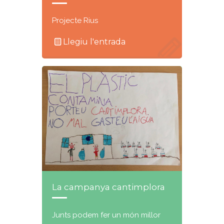
Projecte Rius
Llegiu l'entrada
La campanya cantimplora
Junts podem fer un món millor