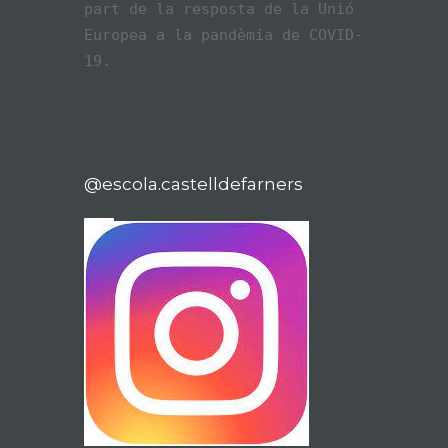
part de la resposta de la Unió
Europea a la pandèmia de COVID-
19.
@escola.castelldefarners