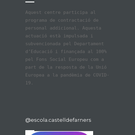
Aquest centre participa al
programa de contractació de
personal addicional. Aquesta
actuació està impulsada i
subvencionada pel Departament
d’Educació i finançada al 100%
pel Fons Social Europeu com a
part de la resposta de la Unió
Europea a la pandèmia de COVID-
19.
@escola.castelldefarners